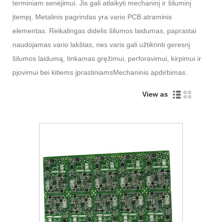
terminiam senėjimui. Jis gali atlaikyti mechaninį ir šiluminį
įtempį. Metalinis pagrindas yra vario PCB atraminis
elementas. Reikalingas didelis šilumos laidumas, paprastai
naudojamas vario lakštas, nes varis gali užtikrinti geresnį
šilumos laidumą, tinkamas gręžimui, perforavimui, kirpimui ir
pjovimui bei kitiems įprastiniams
Mechaninis apdirbimas.
View as