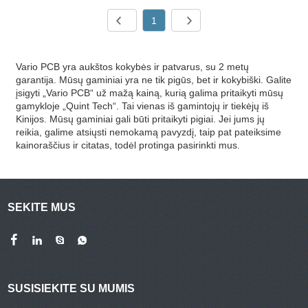
1
Vario PCB yra aukštos kokybės ir patvarus, su 2 metų
garantija. Mūsų gaminiai yra ne tik pigūs, bet ir kokybiški. Galite
įsigyti „Vario PCB“ už mažą kainą, kurią galima pritaikyti mūsų
gamykloje „Quint Tech“. Tai vienas iš gamintojų ir tiekėjų iš
Kinijos. Mūsų gaminiai gali būti pritaikyti pigiai. Jei jums jų
reikia, galime atsiųsti nemokamą pavyzdį, taip pat pateiksime
kainoraščius ir citatas, todėl protinga pasirinkti mus.
SEKITE MUS
SUSISIEKITE SU MUMIS