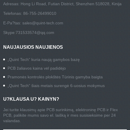
Adresas: Hong Li Road, Futian District, Shenzhen 518028, Kinija
Telefonas: 86-755-26499010
E-Pa?tas:
sales@quint-tech.com
Skype:
731533574@qq.com
NAUJAUSIOS NAUJIENOS
„Quint Tech“ kuria naują gamybos bazę
PCB žaliavos kaina vėl padidėjo
Pramonės kontrolės plokštės Tūrinis gamyba baigta
„Quint Tech“ šiais metais surengė 6-uosius mokymus
U?KLAUSA U? KAINYN?
Jei turite klausimų apie PCB surinkimą, elektroninę PCB ir Flex
PCB, palikite mums savo el. laišką ir mes susisieksime per 24
valandas.