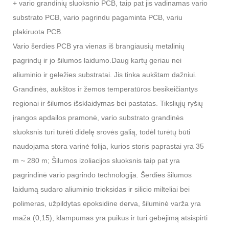
+ vario grandinių sluoksnio PCB, taip pat jis vadinamas vario
substrato PCB, vario pagrindu pagaminta PCB, variu
plakiruota PCB.
Vario šerdies PCB yra vienas iš brangiausių metalinių
pagrindų ir jo šilumos laidumo.
Daug kartų geriau nei
aliuminio ir geležies substratai. Jis tinka aukštam dažniui.
Grandinės, aukštos ir žemos temperatūros besikeičiantys
regionai ir šilumos išsklaidymas bei pastatas. Tiksliųjų ryšių
įrangos apdailos pramonė, vario substrato grandinės
sluoksnis turi turėti didelę srovės galią, todėl turėtų būti
naudojama stora varinė folija, kurios storis paprastai yra 35
m ~ 280 m; Šilumos izoliacijos sluoksnis taip pat yra
pagrindinė vario pagrindo technologija. Šerdies šilumos
laidumą sudaro aliuminio trioksidas ir silicio milteliai bei
polimeras, užpildytas epoksidine derva, šiluminė varža yra
maža (0,15), klampumas yra puikus ir turi gebėjimą atsispirti