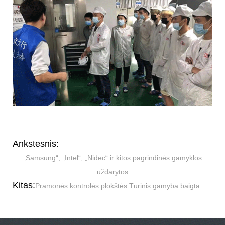
Ankstesnis:
„Samsung“, „Intel“, „Nidec“ ir kitos pagrindinės gamyklos
uždarytos
Kitas:
Pramonės kontrolės plokštės Tūrinis gamyba baigta