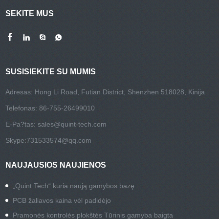
SEKITE MUS
SUSISIEKITE SU MUMIS
Adresas: Hong Li Road, Futian District, Shenzhen 518028, Kinija
Telefonas: 86-755-26499010
E-Pa?tas:
sales@quint-tech.com
Skype:
731533574@qq.com
NAUJAUSIOS NAUJIENOS
„Quint Tech“ kuria naują gamybos bazę
PCB žaliavos kaina vėl padidėjo
Pramonės kontrolės plokštės Tūrinis gamyba baigta