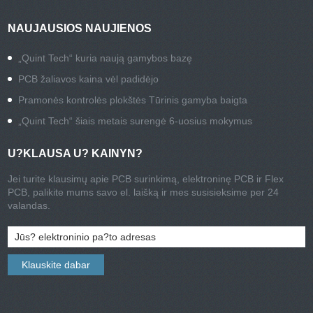
NAUJAUSIOS NAUJIENOS
„Quint Tech“ kuria naują gamybos bazę
PCB žaliavos kaina vėl padidėjo
Pramonės kontrolės plokštės Tūrinis gamyba baigta
„Quint Tech“ šiais metais surengė 6-uosius mokymus
U?KLAUSA U? KAINYN?
Jei turite klausimų apie PCB surinkimą, elektroninę PCB ir Flex
PCB, palikite mums savo el. laišką ir mes susisieksime per 24
valandas.