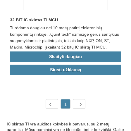
32 BIT IC skirtas TI MCU
Turėdama daugiau nei 10 metų patirtį elektroninių
komponentų rinkoje, „Quint tech“ užmezgė gerus santykius
su gamyklomis ir platintojais, tokiais kaip NXP, ON, ST,
Maxim, Microchip, įskaitant 32 bitų IC skirtą TI MCU.
Skaityti daugiau
Siųsti užklausą
1
IC skirtas TI yra aukštos kokybės ir patvarus, su 2 metų
garantija. Mūsų gaminiai yra ne tik pigūs, bet ir kokybiški. Galite