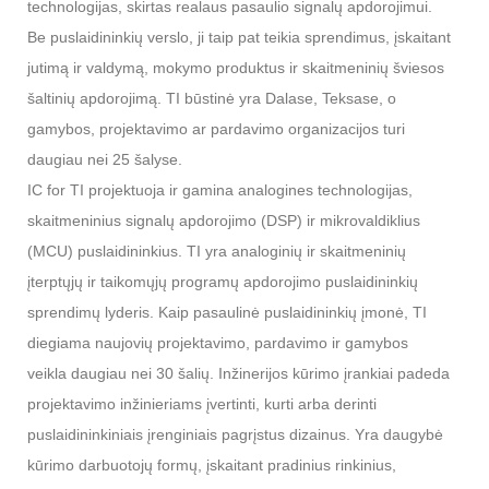
technologijas, skirtas realaus pasaulio signalų apdorojimui.
Be puslaidininkių verslo, ji taip pat teikia sprendimus, įskaitant
jutimą ir valdymą, mokymo produktus ir skaitmeninių šviesos
šaltinių apdorojimą. TI būstinė yra Dalase, Teksase, o
gamybos, projektavimo ar pardavimo organizacijos turi
daugiau nei 25 šalyse.
IC for TI projektuoja ir gamina analogines technologijas,
skaitmeninius signalų apdorojimo (DSP) ir mikrovaldiklius
(MCU) puslaidininkius. TI yra analoginių ir skaitmeninių
įterptųjų ir taikomųjų programų apdorojimo puslaidininkių
sprendimų lyderis. Kaip pasaulinė puslaidininkių įmonė, TI
diegiama naujovių projektavimo, pardavimo ir gamybos
veikla daugiau nei 30 šalių. Inžinerijos kūrimo įrankiai padeda
projektavimo inžinieriams įvertinti, kurti arba derinti
puslaidininkiniais įrenginiais pagrįstus dizainus. Yra daugybė
kūrimo darbuotojų formų, įskaitant pradinius rinkinius,