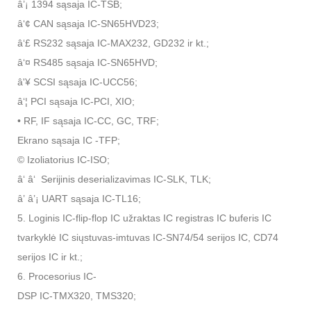
â’¡ 1394 sąsaja IC-TSB;
â‘¢ CAN sąsaja IC-SN65HVD23;
â‘£ RS232 sąsaja IC-MAX232, GD232 ir kt.;
â‘¤ RS485 sąsaja IC-SN65HVD;
â'¥ SCSI sąsaja IC-UCC56;
â‘¦ PCI sąsaja IC-PCI, XIO;
• RF, IF sąsaja IC-CC, GC, TRF;
Ekrano sąsaja IC -TFP;
© Izoliatorius IC-ISO;
â‘ â‘ Serijinis deserializavimas IC-SLK, TLK;
â’ â’¡ UART sąsaja IC-TL16;
5. Loginis IC-flip-flop IC užraktas IC registras IC buferis IC
tvarkyklė IC siųstuvas-imtuvas IC-SN74/54 serijos IC, CD74
serijos IC ir kt.;
6. Procesorius IC-
DSP IC-TMX320, TMS320;