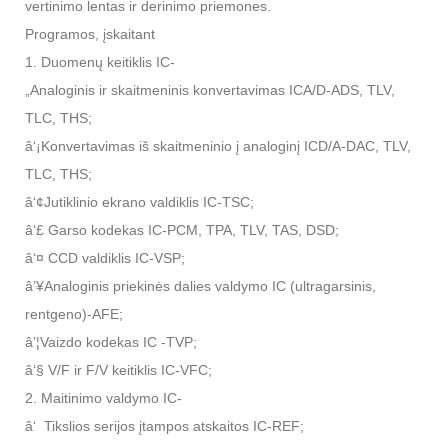
vertinimo lentas ir derinimo priemones.
Programos, įskaitant
1. Duomenų keitiklis IC-
„Analoginis ir skaitmeninis konvertavimas ICA/D-ADS, TLV,
TLC, THS;
â‘¡Konvertavimas iš skaitmeninio į analoginį ICD/A-DAC, TLV,
TLC, THS;
â‘¢Jutiklinio ekrano valdiklis IC-TSC;
â‘£ Garso kodekas IC-PCM, TPA, TLV, TAS, DSD;
â‘¤ CCD valdiklis IC-VSP;
â’¥Analoginis priekinės dalies valdymo IC (ultragarsinis,
rentgeno)-AFE;
â’¦Vaizdo kodekas IC -TVP;
â‘§ V/F ir F/V keitiklis IC-VFC;
2. Maitinimo valdymo IC-
â‘ Tikslios serijos įtampos atskaitos IC-REF;