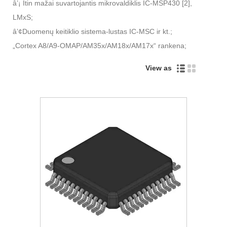
â’¡ Itin mažai suvartojantis mikrovaldiklis IC-MSP430 [2],
LMxS;
â’¢Duomenų keitiklio sistema-lustas IC-MSC ir kt.;
„Cortex A8/A9-OMAP/AM35x/AM18x/AM17x“ rankena;
View as