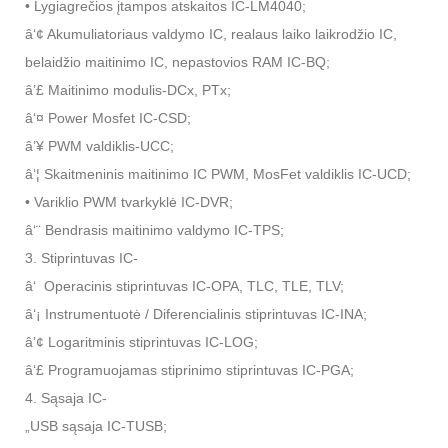
• Lygiagrečios įtampos atskaitos IC-LM4040;
â‘¢ Akumuliatoriaus valdymo IC, realaus laiko laikrodžio IC,
belaidžio maitinimo IC, nepastovios RAM IC-BQ;
â’£ Maitinimo modulis-DCx, PTx;
â‘¤ Power Mosfet IC-CSD;
â’¥ PWM valdiklis-UCC;
â‘¦ Skaitmeninis maitinimo IC PWM, MosFet valdiklis IC-UCD;
• Variklio PWM tvarkyklė IC-DVR;
â‘¨ Bendrasis maitinimo valdymo IC-TPS;
3. Stiprintuvas IC-
â‘ Operacinis stiprintuvas IC-OPA, TLC, TLE, TLV;
â‘¡ Instrumentuotė / Diferencialinis stiprintuvas IC-INA;
â’¢ Logaritminis stiprintuvas IC-LOG;
â‘£ Programuojamas stiprinimo stiprintuvas IC-PGA;
4. Sąsaja IC-
„USB sąsaja IC-TUSB;