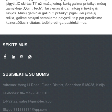
įsigyti „IC skirtas TI“ už mažą kainą, kurią galima pritaikyti mūsų
gamykloje „Quint Tech“. Tai vienas iš gamintojų ir tiekėjų iš
Kinijos. Mūsų gaminiai gali būti pritaikyti pigiai. Jei jums jų
reikia, galime atsiųsti nemokamą pavyzdį, taip pat pateiksime
kainoraščius ir citatas, todėl protinga pasirinkti mus.
SEKITE MUS
SUSISIEKITE SU MUMIS
Adresas: Hong Li Road, Futian District, Shenzhen 518028, Kinija
Telefonas: 86-755-26499010
E-Pa?tas:
sales@quint-tech.com
Skype:
731533574@qq.com