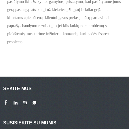
pasiūlymo iki užsakymo, gamybos, pristatymo, kad pasiūlytume jums
gerą paslaugą. atsakingi už kiekvieną žingsnį ir laiku grįžtame
klientams apie būseną, klientui gavus prekes, mūsų pardavimai
paprašys bandymo rezultatų, o jei kils kokių nors problemų su
plokštėmis, mes turime inžinierių komandą, kuri padės išspręsti
problemą.
SEKITE MUS
SUSISIEKITE SU MUMIS