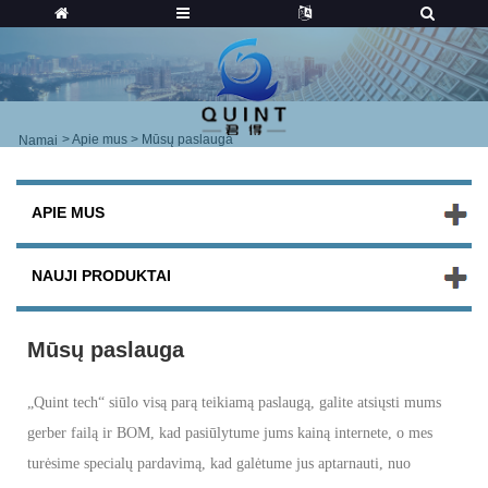
>
Apie mus
> Mūsų paslauga
Namai
APIE MUS
NAUJI PRODUKTAI
Mūsų paslauga
„Quint tech“ siūlo visą parą teikiamą paslaugą, galite atsiųsti mums
gerber failą ir BOM, kad pasiūlytume jums kainą internete, o mes
turėsime specialų pardavimą, kad galėtume jus aptarnauti, nuo