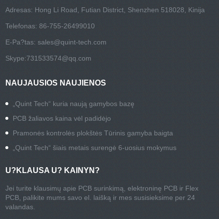
Adresas: Hong Li Road, Futian District, Shenzhen 518028, Kinija
Telefonas: 86-755-26499010
E-Pa?tas:
sales@quint-tech.com
Skype:
731533574@qq.com
NAUJAUSIOS NAUJIENOS
„Quint Tech“ kuria naują gamybos bazę
PCB žaliavos kaina vėl padidėjo
Pramonės kontrolės plokštės Tūrinis gamyba baigta
„Quint Tech“ šiais metais surengė 6-uosius mokymus
U?KLAUSA U? KAINYN?
Jei turite klausimų apie PCB surinkimą, elektroninę PCB ir Flex
PCB, palikite mums savo el. laišką ir mes susisieksime per 24
valandas.