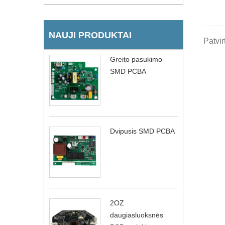
NAUJI PRODUKTAI
Patvir
Greito pasukimo
SMD PCBA
Dvipusis SMD PCBA
2OZ
daugiasluoksnės