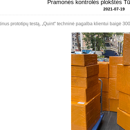
Pramonės kontrolės plokštės Tū
2021-07-19
tinus prototipų testą, „Quint“ techninė pagalba klientui baigė 300