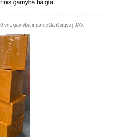
rinis gamyba baigta
Live
0 vnt. gamybą ir paruošta išsiųsti į JAV.