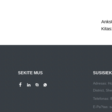
Ankst
Kitas
SEKITE MUS
SUSISIEK
Adresas: Ho
District, Sh
Telefonas:
E-Pa?tas:
s