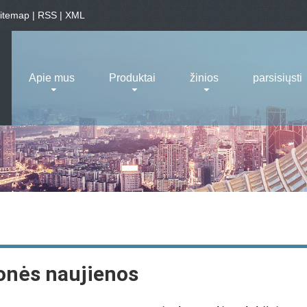
itemap
|
RSS
|
XML
Apie mus
Produktai
žinios
parsisiųsti
onės naujienos