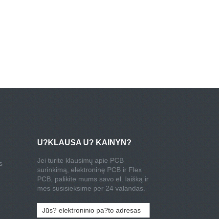
U?KLAUSA U? KAINYN?
Jei turite klausimų apie PCB
s
surinkimą, elektroninę PCB ir Flex
PCB, palikite mums savo el. laišką ir
mes susisieksime per 24 valandas.