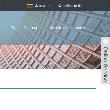
Lietuvos
Siųsti užklausą
Susisiekite su mumis