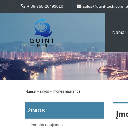
+ 86-755-26499010
sales@quint-tech.com
S
Namai
>
žinios
> Įmonės naujienos
Namai
ŽINIOS
Įm
Įmonės naujienos