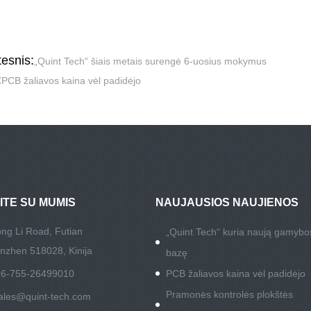
esnis:
„Quint Tech“ šiais metais surengė 6-uosius mokymus
:
PCB žaliavos kaina vėl padidėjo
ITE SU MUMIS
NAUJAUSIOS NAUJIENOS
ng Li Road, Futian
„Quint Tech“ kuria naują gamybo
enzhen 518028, Kinija
bazę
 86-755-26499010
PCB žaliavos kaina vėl padidėjo
Pramonės kontrolės plokštės
ales@quint-tech.com