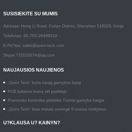
SUSISIEKITE SU MUMIS
Adresas: Hong Li Road, Futian District, Shenzhen 518028, Kinija
Telefonas: 86-755-26499010
E-Pa?tas:
sales@quint-tech.com
Skype:
731533574@qq.com
NAUJAUSIOS NAUJIENOS
„Quint Tech“ kuria naują gamybos bazę
PCB žaliavos kaina vėl padidėjo
Pramonės kontrolės plokštės Tūrinis gamyba baigta
„Quint Tech“ šiais metais surengė 6-uosius mokymus
U?KLAUSA U? KAINYN?