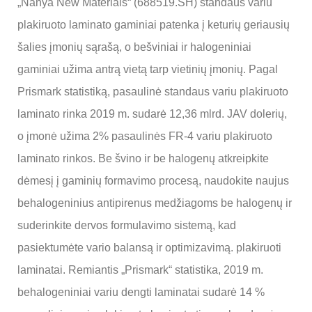
„Nanya New Materials“ (688519.SH) standaus variu
plakiruoto laminato gaminiai patenka į keturių geriausių
šalies įmonių sąrašą, o bešviniai ir halogeniniai
gaminiai užima antrą vietą tarp vietinių įmonių. Pagal
Prismark statistiką, pasaulinė standaus variu plakiruoto
laminato rinka 2019 m. sudarė 12,36 mlrd. JAV dolerių,
o įmonė užima 2% pasaulinės FR-4 variu plakiruoto
laminato rinkos. Be švino ir be halogenų atkreipkite
dėmesį į gaminių formavimo procesą, naudokite naujus
behalogeninius antipirenus medžiagoms be halogenų ir
suderinkite dervos formulavimo sistemą, kad
pasiektumėte vario balansą ir optimizavimą. plakiruoti
laminatai. Remiantis „Prismark“ statistika, 2019 m.
behalogeniniai variu dengti laminatai sudarė 14 %