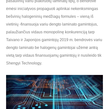
pasaulinių variu plakiruotų laminatų tipų, o bendrovė
ėmėsi iniciatyvos propaguoti aplinkai nekenksmingas
bešvinių halogeninių medžiagų formules – vieną iš
vietinių -finansuoja variu dengto laminato gamintojus,
palaužiančius vidaus monopolinę konkurenciją tarp
Taivano ir Japonijos gamintojų 2019 m. bendrovės variu
dengto laminato be halogenų gamintojai užėmė antrą
vietą tarp vidaus finansuojamų gamintojų ir nusileido tik
Shengyi Technology.