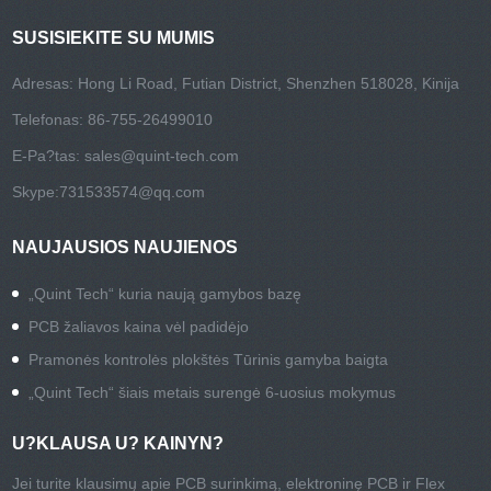
SUSISIEKITE SU MUMIS
Adresas: Hong Li Road, Futian District, Shenzhen 518028, Kinija
Telefonas: 86-755-26499010
E-Pa?tas:
sales@quint-tech.com
Skype:
731533574@qq.com
NAUJAUSIOS NAUJIENOS
„Quint Tech“ kuria naują gamybos bazę
PCB žaliavos kaina vėl padidėjo
Pramonės kontrolės plokštės Tūrinis gamyba baigta
„Quint Tech“ šiais metais surengė 6-uosius mokymus
U?KLAUSA U? KAINYN?
Jei turite klausimų apie PCB surinkimą, elektroninę PCB ir Flex