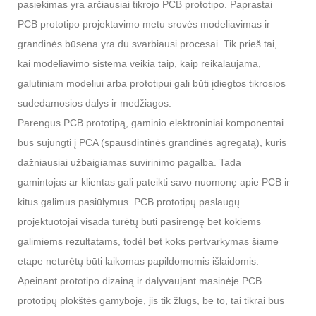
pasiekimas yra arčiausiai tikrojo PCB prototipo. Paprastai
PCB prototipo projektavimo metu srovės modeliavimas ir
grandinės būsena yra du svarbiausi procesai. Tik prieš tai,
kai modeliavimo sistema veikia taip, kaip reikalaujama,
galutiniam modeliui arba prototipui gali būti įdiegtos tikrosios
sudedamosios dalys ir medžiagos.
Parengus PCB prototipą, gaminio elektroniniai komponentai
bus sujungti į PCA (spausdintinės grandinės agregatą), kuris
dažniausiai užbaigiamas suvirinimo pagalba. Tada
gamintojas ar klientas gali pateikti savo nuomonę apie PCB ir
kitus galimus pasiūlymus. PCB prototipų paslaugų
projektuotojai visada turėtų būti pasirengę bet kokiems
galimiems rezultatams, todėl bet koks pertvarkymas šiame
etape neturėtų būti laikomas papildomomis išlaidomis.
Apeinant prototipo dizainą ir dalyvaujant masinėje PCB
prototipų plokštės gamyboje, jis tik žlugs, be to, tai tikrai bus