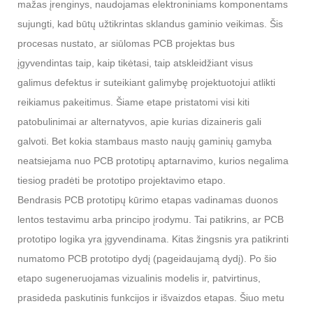
mažas įrenginys, naudojamas elektroniniams komponentams
sujungti, kad būtų užtikrintas sklandus gaminio veikimas. Šis
procesas nustato, ar siūlomas PCB projektas bus
įgyvendintas taip, kaip tikėtasi, taip atskleidžiant visus
galimus defektus ir suteikiant galimybę projektuotojui atlikti
reikiamus pakeitimus. Šiame etape pristatomi visi kiti
patobulinimai ar alternatyvos, apie kurias dizaineris gali
galvoti. Bet kokia stambaus masto naujų gaminių gamyba
neatsiejama nuo PCB prototipų aptarnavimo, kurios negalima
tiesiog pradėti be prototipo projektavimo etapo.
Bendrasis PCB prototipų kūrimo etapas vadinamas duonos
lentos testavimu arba principo įrodymu. Tai patikrins, ar PCB
prototipo logika yra įgyvendinama. Kitas žingsnis yra patikrinti
numatomo PCB prototipo dydį (pageidaujamą dydį). Po šio
etapo sugeneruojamas vizualinis modelis ir, patvirtinus,
prasideda paskutinis funkcijos ir išvaizdos etapas. Šiuo metu