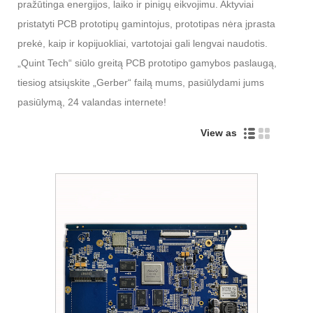
pražūtinga energijos, laiko ir pinigų eikvojimu. Aktyviai
pristatyti PCB prototipų gamintojus, prototipas nėra įprasta
prekė, kaip ir kopijuokliai, vartotojai gali lengvai naudotis.
„Quint Tech“ siūlo greitą PCB prototipo gamybos paslaugą,
tiesiog atsiųskite „Gerber“ failą mums, pasiūlydami jums
pasiūlymą, 24 valandas internete!
View as