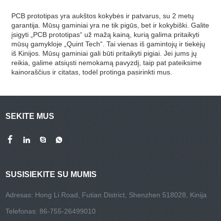
PCB prototipas yra aukštos kokybės ir patvarus, su 2 metų
garantija. Mūsų gaminiai yra ne tik pigūs, bet ir kokybiški. Galite
įsigyti „PCB prototipas“ už mažą kainą, kurią galima pritaikyti
mūsų gamykloje „Quint Tech“. Tai vienas iš gamintojų ir tiekėjų
iš Kinijos. Mūsų gaminiai gali būti pritaikyti pigiai. Jei jums jų
reikia, galime atsiųsti nemokamą pavyzdį, taip pat pateiksime
kainoraščius ir citatas, todėl protinga pasirinkti mus.
SEKITE MUS
SUSISIEKITE SU MUMIS
Adresas: Hong Li Road, Futian District, Shenzhen 518028, Kinija
Telefonas: 86-755-26499010