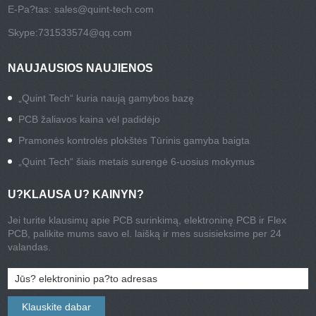
E-Pa?tas:
sales@quint-tech.com
Skype:
731533574@qq.com
NAUJAUSIOS NAUJIENOS
„Quint Tech“ kuria naują gamybos bazę
PCB žaliavos kaina vėl padidėjo
Pramonės kontrolės plokštės Tūrinis gamyba baigta
„Quint Tech“ šiais metais surengė 6-uosius mokymus
U?KLAUSA U? KAINYN?
Jei turite klausimų apie PCB surinkimą, elektroninę PCB ir Flex
PCB, palikite mums savo el. laišką ir mes susisieksime per 24
valandas.