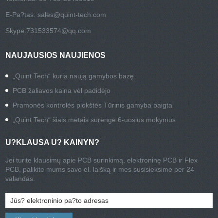
E-Pa?tas:
sales@quint-tech.com
Skype:
731533574@qq.com
NAUJAUSIOS NAUJIENOS
„Quint Tech“ kuria naują gamybos bazę
PCB žaliavos kaina vėl padidėjo
Pramonės kontrolės plokštės Tūrinis gamyba baigta
„Quint Tech“ šiais metais surengė 6-uosius mokymus
U?KLAUSA U? KAINYN?
Jei turite klausimų apie PCB surinkimą, elektroninę PCB ir Flex
PCB, palikite mums savo el. laišką ir mes susisieksime per 24
valandas.