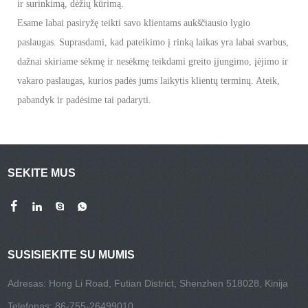
ir surinkimą, dėžių kūrimą.
Esame labai pasiryžę teikti savo klientams aukščiausio lygio
paslaugas. Suprasdami, kad pateikimo į rinką laikas yra labai svarbus,
dažnai skiriame sėkmę ir nesėkmę teikdami greito įjungimo, įėjimo ir
vakaro paslaugas, kurios padės jums laikytis klientų terminų. Ateik,
pabandyk ir padėsime tai padaryti.
SEKITE MUS
SUSISIEKITE SU MUMIS
Adresas: Hong Li Road, Futian District, Shenzhen 518028, Kinija
Telefonas: 86-755-26499010