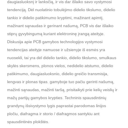
daugiasluoksnį ir lanksčią, ir vis dar išlaiko savo vystymosi
tendenciją. Dėl nuolatinio tobulėjimo didelio tikslumo, didelio
tankio ir didelio patikimumo kryptimi, mažinant apimtį,
mažinant sąnaudas ir gerinant našumą, PCB vis dar išlaiko
stiprų gyvybingumą kuriant elektroninę įrangą ateityje.
Diskusija apie PCB gamybos technologijos vystymosi
tendencijas ateityje namuose ir užsienyje iš esmės yra
nuosekli, tai yra dėl didelio tankio, didelio tikslumo, smulkaus
skylės skersmens, plonos vielos, nedidelio atstumo, didelio
patikimumo, daugiasluoksnio, didelio greičio transmisija,
lengvas ir plonas tipas. gamyboje tuo pačiu gerinti našumą,
mažinti sąnaudas, mažinti taršą, prisitaikyti prie kelių veislių ir
mažų partijų gamybos krypties. Techninis spausdintinių
grandynų išsivystymo lygis paprastai parodomas linijos
pločiu, diafragma ir storio / diafragmos santykiu ant
spausdintinės plokštės.