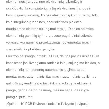
elektroninės įrangos, nuo elektroninių laikrodžių ir
skaičiuoklių iki kompiuterių, ryšių elektroninės įrangos ir
karinių ginklų sistemų, kol yra elektroninių komponentų, tokių
kaip integrinės grandinės, spausdintinės plokštės
naudojamos elektros sujungimui tarp jų. Didelės apimties
elektroninių gaminių tyrimo procese pagrindiniai sėkmės
veiksniai yra gaminio projektavimas, dokumentavimas ir
spausdintinės plokštės gamyba.
Elektroninei įrangai pritaikius PCB, dėl tos pačios rūšies PCB
konsistencijos išvengiama rankinio laidų sujungimo klaidos, o
elektroninių komponentų automatinis įdėjimas arba
montavimas, automatinis litavimas ir automatinis aptikimas
gali būti įgyvendintas, o tai užtikrina kokybę. elektroninė
įranga, gerina darbo našumą, mažina sąnaudas ir yra
patogiai prižiūrėti.
„Quint tech“ PCB iš vieno sluoksnio išsivystė į dvipusį,