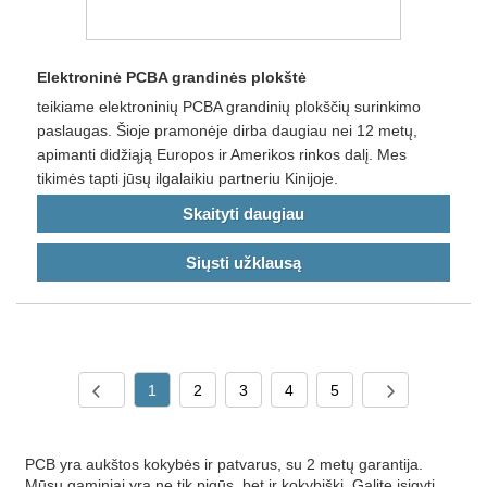
Elektroninė PCBA grandinės plokštė
teikiame elektroninių PCBA grandinių plokščių surinkimo
paslaugas. Šioje pramonėje dirba daugiau nei 12 metų,
apimanti didžiąją Europos ir Amerikos rinkos dalį. Mes
tikimės tapti jūsų ilgalaikiu partneriu Kinijoje.
Skaityti daugiau
Siųsti užklausą
1
2
3
4
5
PCB yra aukštos kokybės ir patvarus, su 2 metų garantija.
Mūsų gaminiai yra ne tik pigūs, bet ir kokybiški. Galite įsigyti