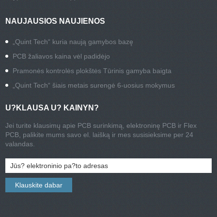
NAUJAUSIOS NAUJIENOS
„Quint Tech“ kuria naują gamybos bazę
PCB žaliavos kaina vėl padidėjo
Pramonės kontrolės plokštės Tūrinis gamyba baigta
„Quint Tech“ šiais metais surengė 6-uosius mokymus
U?KLAUSA U? KAINYN?
Jei turite klausimų apie PCB surinkimą, elektroninę PCB ir Flex
PCB, palikite mums savo el. laišką ir mes susisieksime per 24
valandas.