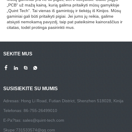
„PCB“ už mažą kainą, kurią galima pritaikyti mūsų gamykloje
„Quint Tech“. Tai vienas iš gamintojų ir tiekėjų iš Kinijos. Mūsų
gaminiai gali būti pritaikyti pigiai. Jei jums jų reikia, galime
atsiųsti nemokamą pavyzdį, taip pat pateiksime kainoraščius ir
citatas, todėl protinga pasirinkti mus.
SEKITE MUS
SUSISIEKITE SU MUMIS
Adresas: Hong Li Road, Futian District, Shenzhen 518028, Kinija
Telefonas: 86-755-26499010
E-Pa?tas:
sales@quint-tech.com
Skype:
731533574@qq.com