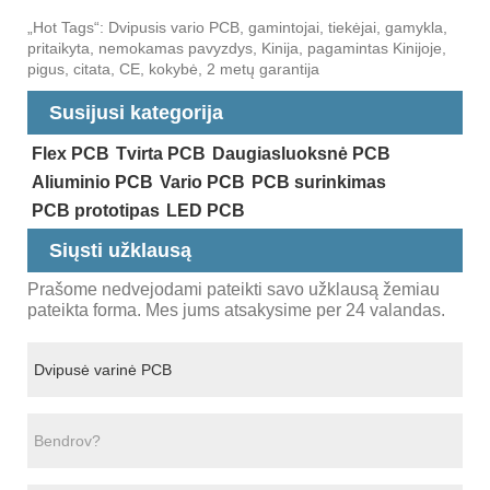
„Hot Tags“: Dvipusis vario PCB, gamintojai, tiekėjai, gamykla,
pritaikyta, nemokamas pavyzdys, Kinija, pagamintas Kinijoje,
pigus, citata, CE, kokybė, 2 metų garantija
Susijusi kategorija
Flex PCB
Tvirta PCB
Daugiasluoksnė PCB
Aliuminio PCB
Vario PCB
PCB surinkimas
PCB prototipas
LED PCB
Siųsti užklausą
Prašome nedvejodami pateikti savo užklausą žemiau
pateikta forma. Mes jums atsakysime per 24 valandas.