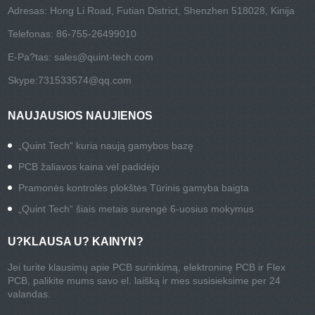
Adresas: Hong Li Road, Futian District, Shenzhen 518028, Kinija
Telefonas: 86-755-26499010
E-Pa?tas:
sales@quint-tech.com
Skype:
731533574@qq.com
NAUJAUSIOS NAUJIENOS
„Quint Tech“ kuria naują gamybos bazę
PCB žaliavos kaina vėl padidėjo
Pramonės kontrolės plokštės Tūrinis gamyba baigta
„Quint Tech“ šiais metais surengė 6-uosius mokymus
U?KLAUSA U? KAINYN?
Jei turite klausimų apie PCB surinkimą, elektroninę PCB ir Flex
PCB, palikite mums savo el. laišką ir mes susisieksime per 24
valandas.