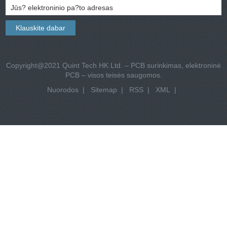
Copyright@2021 Quint Tech HK Ltd. – PCB surinkimas, elektroninė
PCB – visos teisės saugomos.
Nuorodos
|
Sitemap
|
RSS
|
XML
|