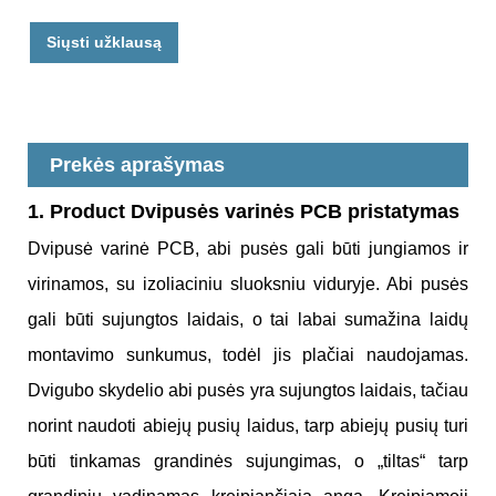
Siųsti užklausą
Prekės aprašymas
1. Produ
ct Dvipusės varinės PCB pristatymas
Dvipusė varinė PCB, abi pusės gali būti jungiamos ir
virinamos, su izoliaciniu sluoksniu viduryje. Abi pusės
gali būti sujungtos laidais, o tai labai sumažina laidų
montavimo sunkumus, todėl jis plačiai naudojamas.
Dvigubo skydelio abi pusės yra sujungtos laidais, tačiau
norint naudoti abiejų pusių laidus, tarp abiejų pusių turi
būti tinkamas grandinės sujungimas, o „tiltas“ tarp