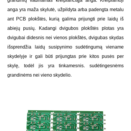
grandinių vadinamas kreipiančiąja anga. Kreipiamoji
anga yra maža skylutė, užpildyta arba padengta metalu
ant PCB plokštės, kurią galima prijungti prie laidų iš
abiejų pusių. Kadangi dvigubos plokštės plotas yra
dvigubai didesnis nei vienos plokštės, dvigubas skydas
išsprendžia laidų susipynimo sudėtingumą viename
skydelyje ir gali būti prijungtas prie kitos pusės per
skylę, todėl jis yra tinkamesnis. sudėtingesnėms
grandinėms nei vieno skydelio.