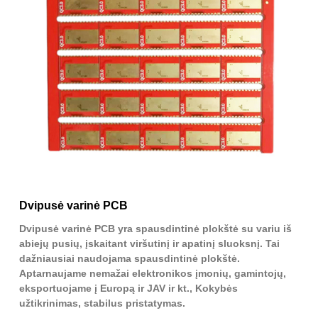
Dvipusė varinė PCB
Dvipusė varinė PCB yra spausdintinė plokštė su variu iš
abiejų pusių, įskaitant viršutinį ir apatinį sluoksnį. Tai
dažniausiai naudojama spausdintinė plokštė.
Aptarnaujame nemažai elektronikos įmonių, gamintojų,
eksportuojame į Europą ir JAV ir kt., Kokybės
užtikrinimas, stabilus pristatymas.