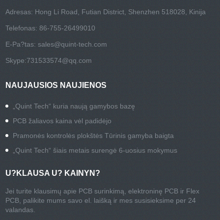
Adresas: Hong Li Road, Futian District, Shenzhen 518028, Kinija
Telefonas: 86-755-26499010
E-Pa?tas:
sales@quint-tech.com
Skype:
731533574@qq.com
NAUJAUSIOS NAUJIENOS
„Quint Tech“ kuria naują gamybos bazę
PCB žaliavos kaina vėl padidėjo
Pramonės kontrolės plokštės Tūrinis gamyba baigta
„Quint Tech“ šiais metais surengė 6-uosius mokymus
U?KLAUSA U? KAINYN?
Jei turite klausimų apie PCB surinkimą, elektroninę PCB ir Flex
PCB, palikite mums savo el. laišką ir mes susisieksime per 24
valandas.