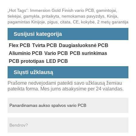
„Hot Tags“: Immersion Gold Finish vario PCB, gamintojai,
tiekėjai, gamykla, pritaikyta, nemokamas pavyzdys, Kinija,
pagamintas Kinijoje, pigus, citata, CE, kokybė, 2 metų garantija
Susijusi kategorija
Flex PCB
Tvirta PCB
Daugiasluoksnė PCB
Aliuminio PCB
Vario PCB
PCB surinkimas
PCB prototipas
LED PCB
Siųsti užklausą
Prašome nedvejodami pateikti savo užklausą žemiau
pateikta forma. Mes jums atsakysime per 24 valandas.