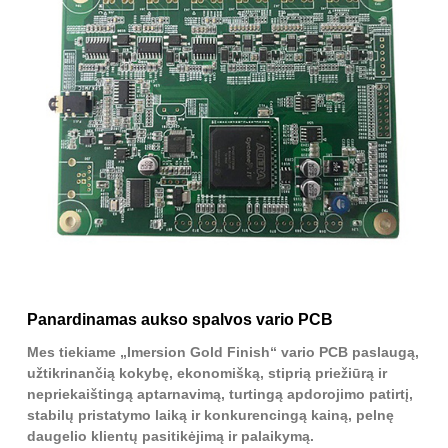
Panardinamas aukso spalvos vario PCB
Mes tiekiame „Imersion Gold Finish“ vario PCB paslaugą,
užtikrinančią kokybę, ekonomišką, stiprią priežiūrą ir
nepriekaištingą aptarnavimą, turtingą apdorojimo patirtį,
stabilų pristatymo laiką ir konkurencingą kainą, pelnę
daugelio klientų pasitikėjimą ir palaikymą.