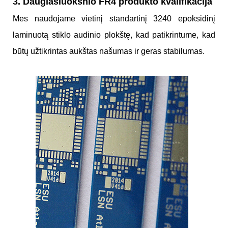
3. Daugiasluoksnio FR4 produkto kvalifikacija
Mes naudojame vietinį standartinį 3240 epoksidinį
laminuotą stiklo audinio plokštę, kad patikrintume, kad
būtų užtikrintas aukštas našumas ir geras stabilumas.