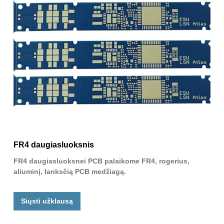
FR4 daugiasluoksnis
FR4 daugiasluoksnei PCB palaikome FR4, rogerius,
aliuminį, lanksčią PCB medžiagą.
Siųsti užklausą