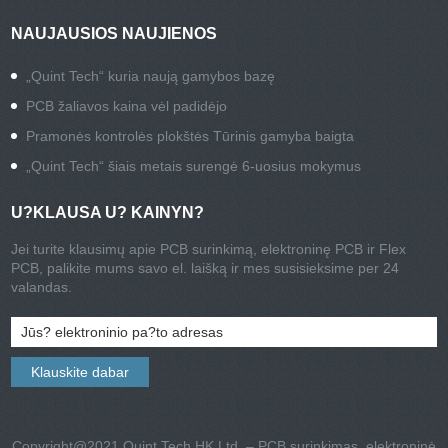
NAUJAUSIOS NAUJIENOS
„Quint Tech“ kuria naują gamybos bazę
PCB žaliavos kaina vėl padidėjo
Pramonės kontrolės plokštės Tūrinis gamyba baigta
„Quint Tech“ šiais metais surengė 6-uosius mokymus
U?KLAUSA U? KAINYN?
Jei turite klausimų apie PCB surinkimą, elektroninę PCB ir Flex
PCB, palikite mums savo el. laišką ir mes susisieksime per 24
valandas.
Copyright@2021 Quint Tech HK Ltd. – PCB surinkimas, elektroninė