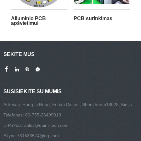
Aliuminio PCB
PCB surinkimas
apšvietimui
SEKITE MUS
SUSISIEKITE SU MUMIS
Adresas: Hong Li Road, Futian District, Shenzhen 518028, Kinija
Telefonas: 86-755-26499010
E-Pa?tas:
sales@quint-tech.com
Skype:
731533574@qq.com