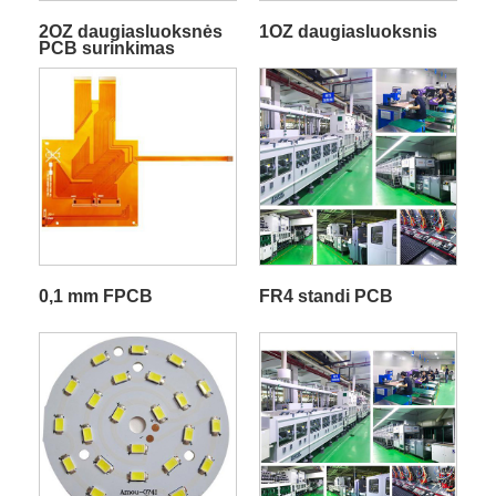
2OZ daugiasluoksnės
1OZ daugiasluoksnis
PCB surinkimas
0,1 mm FPCB
FR4 standi PCB