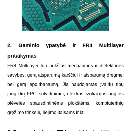
2. Gaminio ypatybė ir FR4 Multilayer
pritaikymas
FR4 Multilayer turi aukštas mechanines ir dielektrines
savybes, gerą atsparumą karščiui ir atsparumą drėgmei
bei gerą apdirbamumą. Jis naudojamas įvairių tipų
jungiklių FPC sutvirtinimui, elektros izoliacijos anglies
plėvelės spausdintinėms plokštėms, kompiuterinių
gręžimo trinkelių liejimo įtaisams ir kt.